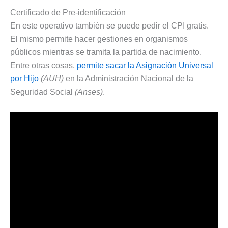
Certificado de Pre-identificación
En este operativo también se puede pedir el CPI gratis.
El mismo permite hacer gestiones en organismos
públicos mientras se tramita la partida de nacimiento.
Entre otras cosas,
permite sacar la Asignación Universal
por Hijo
(AUH)
en la Administración Nacional de la
Seguridad Social
(Anses)
.