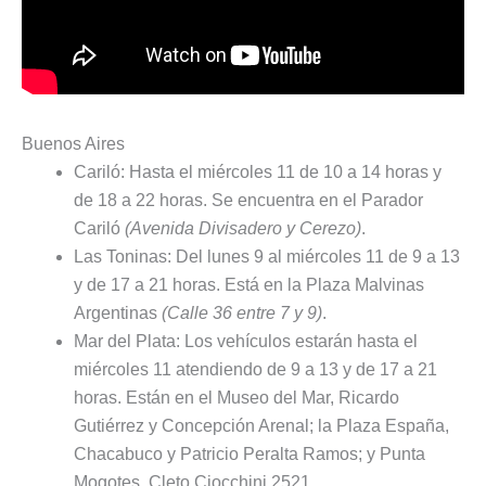
Buenos Aires
Cariló: Hasta el miércoles 11 de 10 a 14 horas y
de 18 a 22 horas. Se encuentra en el Parador
Cariló
(Avenida Divisadero y Cerezo)
.
Las Toninas: Del lunes 9 al miércoles 11 de 9 a 13
y de 17 a 21 horas. Está en la Plaza Malvinas
Argentinas
(Calle 36 entre 7 y 9)
.
Mar del Plata: Los vehículos estarán hasta el
miércoles 11 atendiendo de 9 a 13 y de 17 a 21
horas. Están en el Museo del Mar, Ricardo
Gutiérrez y Concepción Arenal; la Plaza España,
Chacabuco y Patricio Peralta Ramos; y Punta
Mogotes, Cleto Ciocchini 2521.