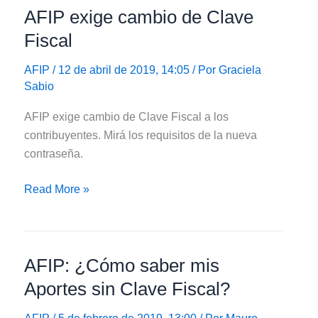
AFIP exige cambio de Clave
requerida
para
Fiscal
planes
de
AFIP
/ 12 de abril de 2019, 14:05 / Por
Graciela
Sabio
facilidades
de
AFIP exige cambio de Clave Fiscal a los
pago
contribuyentes. Mirá los requisitos de la nueva
contraseña.
AFIP
Read More »
exige
cambio
de
AFIP: ¿Cómo saber mis
Clave
Fiscal
Aportes sin Clave Fiscal?