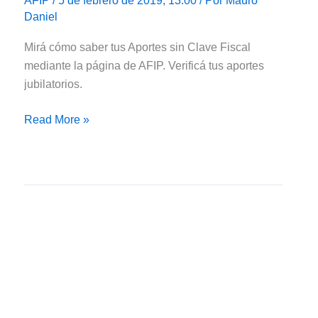
AFIP
/ 5 de febrero de 2019, 13:00 / Por
Mauro
Daniel
Mirá cómo saber tus Aportes sin Clave Fiscal
mediante la página de AFIP. Verificá tus aportes
jubilatorios.
AFIP:
Read More »
¿Cómo
saber
mis
Aportes
sin
Clave
Fiscal?