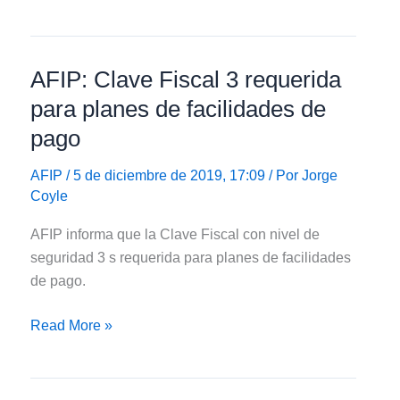
estableció
el
cambio
AFIP: Clave Fiscal 3 requerida
anual
de
para planes de facilidades de
Clave
pago
Fiscal
AFIP
/ 5 de diciembre de 2019, 17:09 / Por
Jorge
Coyle
AFIP informa que la Clave Fiscal con nivel de
seguridad 3 s requerida para planes de facilidades
de pago.
AFIP:
Read More »
Clave
Fiscal
3