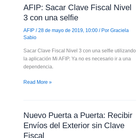
AFIP: Sacar Clave Fiscal Nivel
Clave
Fiscal
3 con una selfie
por
AFIP
/ 28 de mayo de 2019, 10:00 / Por
Graciela
cajeros
Sabio
automáticos
Sacar Clave Fiscal Nivel 3 con una selfie utilizando
la aplicación Mi AFIP. Ya no es necesario ir a una
dependencia.
AFIP:
Read More »
Sacar
Clave
Fiscal
Nuevo Puerta a Puerta: Recibir
Nivel
3
Envíos del Exterior sin Clave
con
Fiscal
una