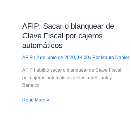
de
Clave
Fiscal
AFIP: Sacar o blanquear de
en
cajeros
Clave Fiscal por cajeros
automáticos
automáticos
AFIP
/ 2 de junio de 2020, 14:00 / Por
Mauro Daniel
AFIP habilitó sacar o blanquear de Clave Fiscal
por cajeros automáticos de las redes Link y
Banelco.
AFIP:
Read More »
Sacar
o
blanquear
de