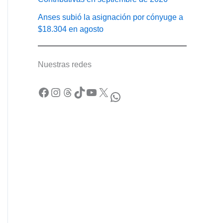
Anses subió la asignación por cónyuge a
$18.304 en agosto
Nuestras redes
Facebook
Instagram
Threads
TikTok
YouTube
X
WhatsApp