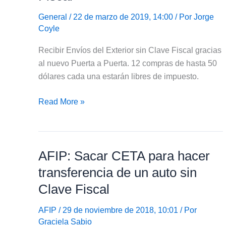
selfie
General
/ 22 de marzo de 2019, 14:00 / Por
Jorge
Coyle
Recibir Envíos del Exterior sin Clave Fiscal gracias
al nuevo Puerta a Puerta. 12 compras de hasta 50
dólares cada una estarán libres de impuesto.
Nuevo
Read More »
Puerta
a
Puerta:
AFIP: Sacar CETA para hacer
Recibir
Envíos
transferencia de un auto sin
del
Clave Fiscal
Exterior
sin
AFIP
/ 29 de noviembre de 2018, 10:01 / Por
Clave
Graciela Sabio