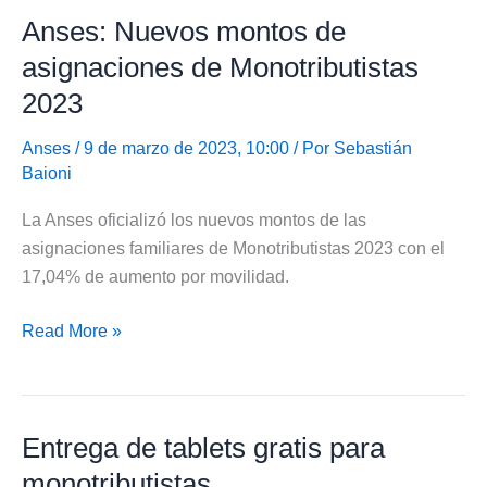
Anses: Nuevos montos de
jubilarse
por
asignaciones de Monotributistas
moratoria
2023
Anses
/ 9 de marzo de 2023, 10:00 / Por
Sebastián
Baioni
La Anses oficializó los nuevos montos de las
asignaciones familiares de Monotributistas 2023 con el
17,04% de aumento por movilidad.
Anses:
Read More »
Nuevos
montos
de
Entrega de tablets gratis para
asignaciones
de
monotributistas