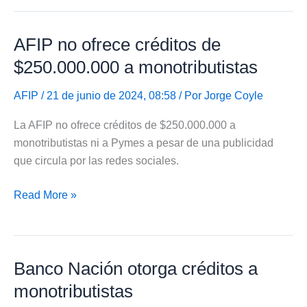
de
obras
AFIP no ofrece créditos de
sociales
para
$250.000.000 a monotributistas
Monotributistas
AFIP
/ 21 de junio de 2024, 08:58 / Por
Jorge Coyle
La AFIP no ofrece créditos de $250.000.000 a
monotributistas ni a Pymes a pesar de una publicidad
que circula por las redes sociales.
AFIP
Read More »
no
ofrece
créditos
Banco Nación otorga créditos a
de
$250.000.000
monotributistas
a