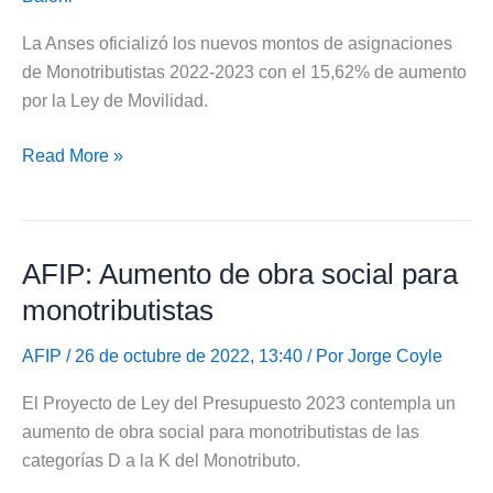
La Anses oficializó los nuevos montos de asignaciones
de Monotributistas 2022-2023 con el 15,62% de aumento
por la Ley de Movilidad.
Anses:
Read More »
Nuevos
montos
de
AFIP: Aumento de obra social para
asignaciones
de
monotributistas
Monotributistas
2022-
AFIP
/ 26 de octubre de 2022, 13:40 / Por
Jorge Coyle
2023
El Proyecto de Ley del Presupuesto 2023 contempla un
aumento de obra social para monotributistas de las
categorías D a la K del Monotributo.