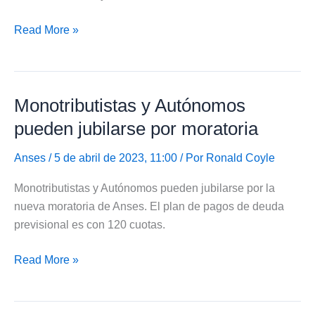
Cuándo
Read More »
inicia
devolución
del
Monotributistas y Autónomos
IVA
a
pueden jubilarse por moratoria
jubilados,
AUH
Anses
/ 5 de abril de 2023, 11:00 / Por
Ronald Coyle
y
Monotributistas y Autónomos pueden jubilarse por la
monotributistas
nueva moratoria de Anses. El plan de pagos de deuda
previsional es con 120 cuotas.
Monotributistas
Read More »
y
Autónomos
pueden