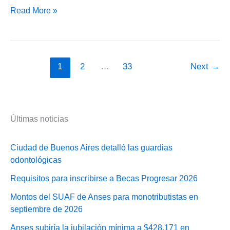
AFIP:
Read More »
Aumento
de
obra
social
1
2
…
33
Next
→
para
monotributistas
Últimas noticias
Ciudad de Buenos Aires detalló las guardias
odontológicas
Requisitos para inscribirse a Becas Progresar 2026
Montos del SUAF de Anses para monotributistas en
septiembre de 2026
Anses subiría la jubilación mínima a $428.171 en