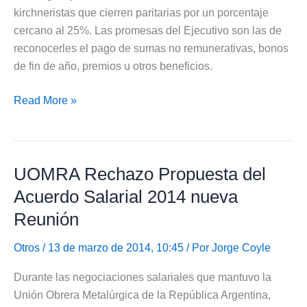
kirchneristas que cierren paritarias por un porcentaje
cercano al 25%. Las promesas del Ejecutivo son las de
reconocerles el pago de sumas no remunerativas, bonos
de fin de año, premios u otros beneficios.
Avanza
Read More »
Propuesta
del
Gobierno
UOMRA Rechazo Propuesta del
de
dar
Acuerdo Salarial 2014 nueva
Beneficios
Reunión
a
los
Otros
/ 13 de marzo de 2014, 10:45 / Por
Jorge Coyle
Gremios
Durante las negociaciones salariales que mantuvo la
que
Unión Obrera Metalúrgica de la República Argentina,
Acuerden