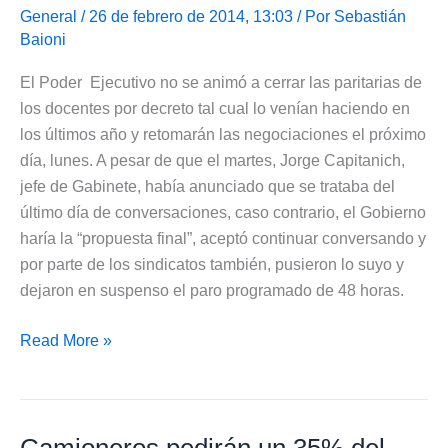
los
General
/ 26 de febrero de 2014, 13:03 / Por
Sebastián
Baioni
Empleados
de
El Poder Ejecutivo no se animó a cerrar las paritarias de
Comercio
los docentes por decreto tal cual lo venían haciendo en
los últimos año y retomarán las negociaciones el próximo
día, lunes. A pesar de que el martes, Jorge Capitanich,
jefe de Gabinete, había anunciado que se trataba del
último día de conversaciones, caso contrario, el Gobierno
haría la “propuesta final”, aceptó continuar conversando y
por parte de los sindicatos también, pusieron lo suyo y
dejaron en suspenso el paro programado de 48 horas.
Docentes
Read More »
se
reunirán
el
Camioneros pedirán un 35% del
lunes