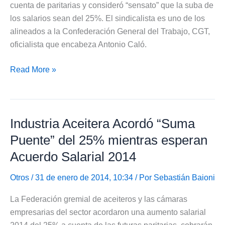
cuenta de paritarias y consideró “sensato” que la suba de
los salarios sean del 25%. El sindicalista es uno de los
alineados a la Confederación General del Trabajo, CGT,
oficialista que encabeza Antonio Caló.
Trabajadores
Read More »
Construcción
no
pedirán
Industria Aceitera Acordó “Suma
sumas
Fijas
Puente” del 25% mientras esperan
Reclaman
Acuerdo Salarial 2014
Acuerdo
Salarial
Otros
/ 31 de enero de 2014, 10:34 / Por
Sebastián Baioni
del
La Federación gremial de aceiteros y las cámaras
25%
empresarias del sector acordaron una aumento salarial