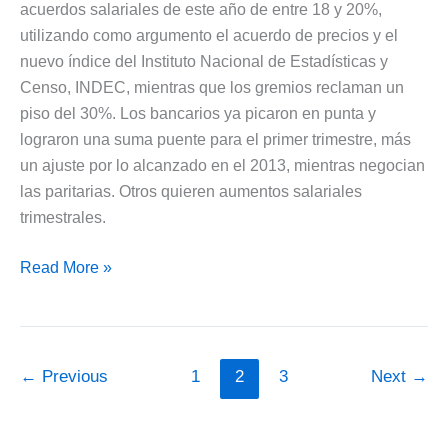
acuerdos salariales de este año de entre 18 y 20%,
Salarial
utilizando como argumento el acuerdo de precios y el
2014
nuevo índice del Instituto Nacional de Estadísticas y
Censo, INDEC, mientras que los gremios reclaman un
piso del 30%. Los bancarios ya picaron en punta y
lograron una suma puente para el primer trimestre, más
un ajuste por lo alcanzado en el 2013, mientras negocian
las paritarias. Otros quieren aumentos salariales
trimestrales.
Acuerdos
Read More »
Salariales
2014:
Gremios
reclaman
←
Previous
1
2
3
Next
→
un
piso