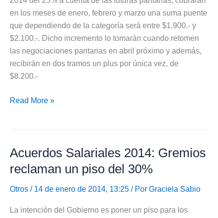
2014 del 25% a cuenta de las futuras paritarias, cobrarán
en los meses de enero, febrero y marzo una suma puente
que dependiendo de la categoría será entre $1.900.- y
$2.100.-. Dicho incremento lo tomarán cuando retomen
las negociaciones paritarias en abril próximo y además,
recibirán en dos tramos un plus por única vez, de
$8.200.-
Industria
Read More »
Aceitera
Acordó
“Suma
Acuerdos Salariales 2014: Gremios
Puente”
del
reclaman un piso del 30%
25%
mientras
Otros
/ 14 de enero de 2014, 13:25 / Por
Graciela Sabio
esperan
La intención del Gobierno es poner un piso para los
Acuerdo