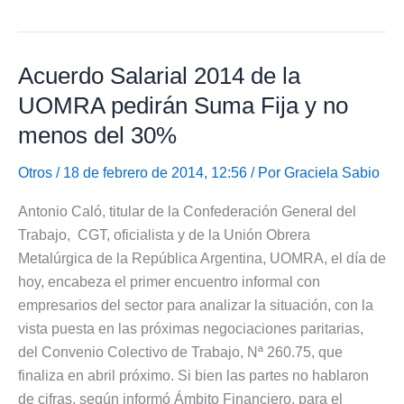
pedirán
un
35%
Acuerdo Salarial 2014 de la
del
Aumento
UOMRA pedirán Suma Fija y no
Salarial
menos del 30%
2014
Otros
/ 18 de febrero de 2014, 12:56 / Por
Graciela Sabio
Antonio Caló, titular de la Confederación General del
Trabajo, CGT, oficialista y de la Unión Obrera
Metalúrgica de la República Argentina, UOMRA, el día de
hoy, encabeza el primer encuentro informal con
empresarios del sector para analizar la situación, con la
vista puesta en las próximas negociaciones paritarias,
del Convenio Colectivo de Trabajo, Nª 260.75, que
finaliza en abril próximo. Si bien las partes no hablaron
de cifras, según informó Ámbito Financiero, para el