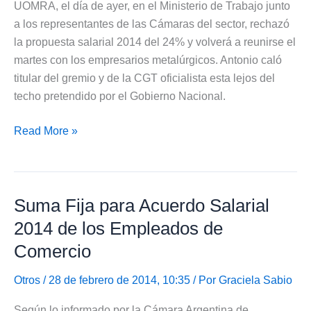
UOMRA, el día de ayer, en el Ministerio de Trabajo junto
Salarios
a los representantes de las Cámaras del sector, rechazó
2014
la propuesta salarial 2014 del 24% y volverá a reunirse el
del
martes con los empresarios metalúrgicos. Antonio caló
25%
titular del gremio y de la CGT oficialista esta lejos del
techo pretendido por el Gobierno Nacional.
UOMRA
Read More »
Rechazo
Propuesta
del
Suma Fija para Acuerdo Salarial
Acuerdo
Salarial
2014 de los Empleados de
2014
Comercio
nueva
Reunión
Otros
/ 28 de febrero de 2014, 10:35 / Por
Graciela Sabio
Según lo informado por la Cámara Argentina de