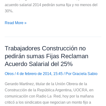
acuerdo salarial 2014 pedirán suma fija y no menos del
30%.
Acuerdo
Read More »
Salarial
2014
de
Trabajadores Construcción no
la
UOMRA
pedirán sumas Fijas Reclaman
pedirán
Acuerdo Salarial del 25%
Suma
Fija
Otros
/ 4 de febrero de 2014, 15:45 / Por
Graciela Sabio
y
Gerardo Martínez, titular de la Unión Obrera de la
no
Construcción de la República Argentina, UOCRA, en
menos
comunicación con Radio La Red, hoy por la mañana
del
criticó a los sindicatos que negocian un monto fijo a
30%