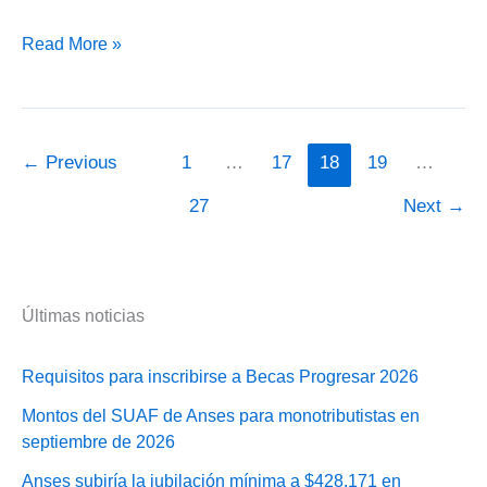
Anses:
Read More »
Cantidad
de
cuota
del
←
Previous
1
…
17
18
19
…
Fondo
27
Next
→
de
Desempleo
Últimas noticias
Requisitos para inscribirse a Becas Progresar 2026
Montos del SUAF de Anses para monotributistas en
septiembre de 2026
Anses subiría la jubilación mínima a $428.171 en