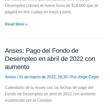
Desempleo cobrará el nuevo bono de $18.000 que se
pagará en dos cuotas en mayo y junio.
Anses:
Read More »
Fondo
de
Desempleo
Anses: Pago del Fondo de
cobrará
el
Desempleo en abril de 2022 con
nuevo
aumento
bono
de
Anses
/ 31 de marzo de 2022, 16:30 / Por
Jorge Coyle
$18.000
Calendario de la Anses con las fechas de pago del
Fondo de Desempleo en abril de 2022 con aumento
establecido por el Consejo.