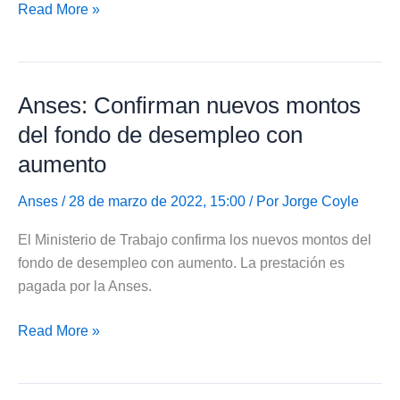
Anses:
Read More »
Pago
del
Fondo
Anses: Confirman nuevos montos
de
Desempleo
del fondo de desempleo con
en
aumento
abril
de
Anses
/ 28 de marzo de 2022, 15:00 / Por
Jorge Coyle
2022
El Ministerio de Trabajo confirma los nuevos montos del
con
fondo de desempleo con aumento. La prestación es
aumento
pagada por la Anses.
Anses:
Read More »
Confirman
nuevos
montos