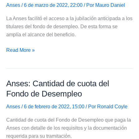
Fondo
Anses
/ 6 de marzo de 2022, 22:00 / Por
Mauro Daniel
de
La Anses facilitó el acceso a la jubilación anticipada a los
Desempleo
titulares del fondo de desempleo. De esta forma se
amplía el alcance del beneficio.
Anses:
Read More »
Jubilación
anticipada
para
Anses: Cantidad de cuota del
titulares
del
Fondo de Desempleo
fondo
de
Anses
/ 6 de febrero de 2022, 15:00 / Por
Ronald Coyle
desempleo
Cantidad de cuota del Fondo de Desempleo que paga la
Anses con detalle de los requisitos y la documentación
requerida para su tramitación.