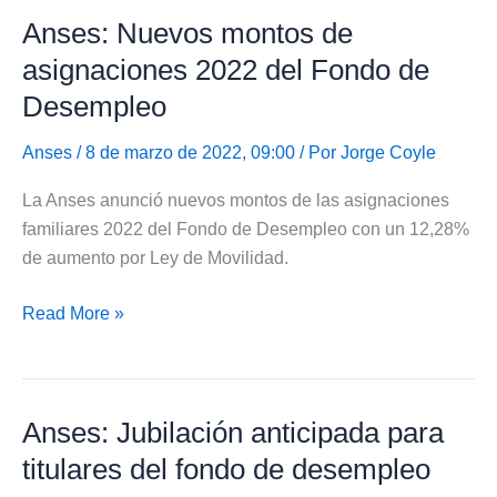
Anses: Nuevos montos de
del
fondo
asignaciones 2022 del Fondo de
de
Desempleo
desempleo
con
Anses
/ 8 de marzo de 2022, 09:00 / Por
Jorge Coyle
aumento
La Anses anunció nuevos montos de las asignaciones
familiares 2022 del Fondo de Desempleo con un 12,28%
de aumento por Ley de Movilidad.
Anses:
Read More »
Nuevos
montos
de
Anses: Jubilación anticipada para
asignaciones
2022
titulares del fondo de desempleo
del