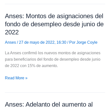
de
cobro
Anses: Montos de asignaciones del
del
Fondo
fondo de desempleo desde junio de
de
2022
Desempleo
en
Anses
/ 27 de mayo de 2022, 16:30 / Por
Jorge Coyle
junio
La Anses confirmó los nuevos montos de asignaciones
de
para beneficiarios del fondo de desempleo desde junio
2022
de 2022 con 15% de aumento.
Anses:
Read More »
Montos
de
asignaciones
Anses: Adelanto del aumento al
del
fondo