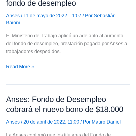
fondo de desempleo
de
desempleo
Anses
/ 11 de mayo de 2022, 11:07 / Por
Sebastián
Baioni
desde
junio
El Ministerio de Trabajo aplicó un adelanto al aumento
de
del fondo de desempleo, prestación pagada por Anses a
2022
trabajadores despedidos.
Anses:
Read More »
Adelanto
del
aumento
Anses: Fondo de Desempleo
al
fondo
cobrará el nuevo bono de $18.000
de
desempleo
Anses
/ 20 de abril de 2022, 11:00 / Por
Mauro Daniel
La Anses confirmó que los titulares del Fondo de