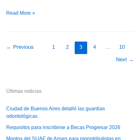
Prórroga
Read More »
para
aceptar
aumento
de
←
Previous
1
2
3
4
…
10
Reparación
Next
→
Histórica
para
Jubilados
y
Últimas noticias
Pensionados
Ciudad de Buenos Aires detalló las guardias
odontológicas
Requisitos para inscribirse a Becas Progresar 2026
Montos del SUAF de Anses para monotributistas en