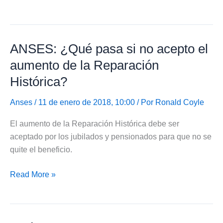
Prórroga
para
aceptar
ANSES: ¿Qué pasa si no acepto el
aumento
de
aumento de la Reparación
Reparación
Histórica?
Histórica
2018
Anses
/ 11 de enero de 2018, 10:00 / Por
Ronald Coyle
El aumento de la Reparación Histórica debe ser
aceptado por los jubilados y pensionados para que no se
quite el beneficio.
ANSES:
Read More »
¿Qué
pasa
si