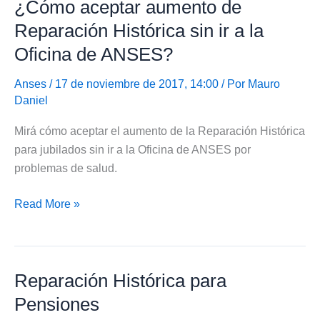
¿Cómo aceptar aumento de
no
acepto
Reparación Histórica sin ir a la
el
Oficina de ANSES?
aumento
de
Anses
/ 17 de noviembre de 2017, 14:00 / Por
Mauro
la
Daniel
Reparación
Mirá cómo aceptar el aumento de la Reparación Histórica
Histórica?
para jubilados sin ir a la Oficina de ANSES por
problemas de salud.
¿Cómo
Read More »
aceptar
aumento
de
Reparación Histórica para
Reparación
Histórica
Pensiones
sin