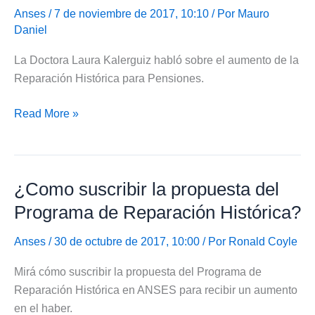
ir
Anses
/ 7 de noviembre de 2017, 10:10 / Por
Mauro
Daniel
a
la
La Doctora Laura Kalerguiz habló sobre el aumento de la
Oficina
Reparación Histórica para Pensiones.
de
ANSES?
Reparación
Read More »
Histórica
para
Pensiones
¿Como suscribir la propuesta del
Programa de Reparación Histórica?
Anses
/ 30 de octubre de 2017, 10:00 / Por
Ronald Coyle
Mirá cómo suscribir la propuesta del Programa de
Reparación Histórica en ANSES para recibir un aumento
en el haber.