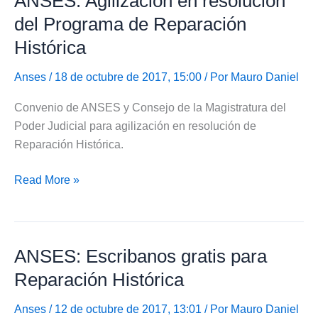
ANSES: Agilización en resolución
de
del Programa de Reparación
Reparación
Histórica
Histórica
al
Anses
/ 18 de octubre de 2017, 15:00 / Por
Mauro Daniel
SUAF?
Convenio de ANSES y Consejo de la Magistratura del
Poder Judicial para agilización en resolución de
Reparación Histórica.
ANSES:
Read More »
Agilización
en
resolución
ANSES: Escribanos gratis para
del
Programa
Reparación Histórica
de
Reparación
Anses
/ 12 de octubre de 2017, 13:01 / Por
Mauro Daniel