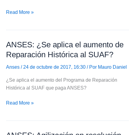
¿Como
Read More »
suscribir
la
propuesta
ANSES: ¿Se aplica el aumento de
del
Programa
Reparación Histórica al SUAF?
de
Reparación
Anses
/ 24 de octubre de 2017, 16:30 / Por
Mauro Daniel
Histórica?
¿Se aplica el aumento del Programa de Reparación
Histórica al SUAF que paga ANSES?
ANSES:
Read More »
¿Se
aplica
el
aumento